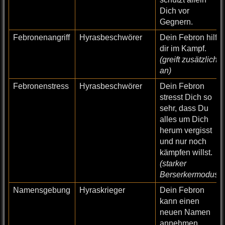
Dich vor
Gegnern.
Febronenangriff
Hyrasbeschwörer
Dein Febron hilft
dir im Kampf.
(greift zusätzlich
an)
Febronenstress
Hyrasbeschwörer
Dein Febron
stresst Dich so
sehr, dass Du
alles um Dich
herum vergisst
und nur noch
kämpfen willst.
(starker
Berserkermodus)
Namensgebung
Hyraskrieger
Dein Febron
kann einen
neuen Namen
annehmen.