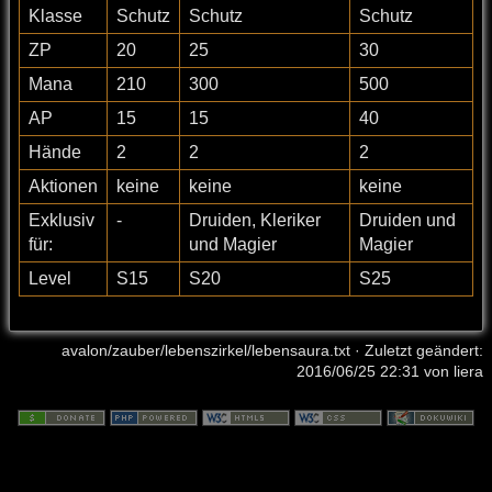
Klasse
Schutz
Schutz
Schutz
ZP
20
25
30
Mana
210
300
500
AP
15
15
40
Hände
2
2
2
Aktionen
keine
keine
keine
Exklusiv
-
Druiden, Kleriker
Druiden und
für:
und Magier
Magier
Level
S15
S20
S25
avalon/zauber/lebenszirkel/lebensaura.txt
· Zuletzt geändert:
2016/06/25 22:31 von
liera