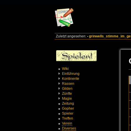
Zuletzt angesehen:
grinwells_stimme_im_ge
•
Wiki
Einführung
Kontinente
Rassen
Gilden
Zünfte
Magie
Zeitung
Gopher
Spieler
Treffen
Verein
Diverses