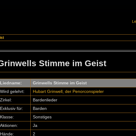
Le
ist
Grinwells Stimme im Geist
Liedname:
Grinwells Stimme im Geist
Wird gelehrt:
Hubart Grinwell, der Penorconspieler
Zirkel:
Bardenlieder
Exklusiv für:
Barden
Klasse:
Sonstiges
Aktionen:
Ja
Hände:
2