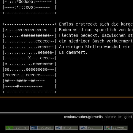
|~::::*OoOooo:~~~~~~~ | 

|~~~~:*:::oOo:~~~~~~  | 

+---------------------+ 

+---------------------+ Endlos erstreckt sich die karge
|e....eeeeeeeeeeeee~~~| Boden wird nur spaerlich von ku
|.......eeeeeeeeeeee~~| Flechten bedeckt, dazwischen st
|.............eeeeee~~| ein niedriger Busch verkuemmert
|..............eeeee~~| An einigen Stellen waechst ein 
|..............eeeeee~| Es daemmert.

|..........X....eeee~~| 

|e...........eeeeeeee~| 

|ee.......eeeeeeeee~~~| 

|eeeeee...eeeeee~~~~~~| 

|ee~~~eeee~~ee~~~~    | 

|~~~~~#~~~~~~~~~~     | 

+---------------------+
avalon/zauber/grinwells_stimme_im_geist.