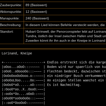
Zauberpunkte:
89 (Basiswert)
Aktionspunkte:
12 (Basiswert)
Manapunkte:
240 (Basiswert)
Beschreibung:
In diesem Lied können Befehle versteckt werden, di
Standort:
Hubart Grinwell, der Penorconspieler lebt auf Lorina
Tundra, östlich der Insel zwischen Hafen und Stadt und
Zuweilen könnt ihr ihn auch in der Kneipe in Lorinand 
Lorinand, Kneipe

+---------------------+ Endlos erstreckt sich die karge
|oOoo...oOoO:::~~~~~  | Boden wird nur spaerlich von ku
|oOoO..oOoooOo:::~~~~ | Flechten bedeckt, dazwischen st
|OoOoOooOoOooo.o::~~~~| ein niedriger Busch verkuemmert
|oOoOoLOoo.....Oo:~~~~| An einigen Stellen waechst ein 
|OoOoO*oO......oO::~~~| Es ist Nachmittag.

|:OooO*oo..X..OooO:~~~| 

|:ooOo*Oo....oOoO::~~~| 

|oOoOO*ooOoOoOo:::~~~~| 

|::ooO*OooOoO:::~~~~~~| 
