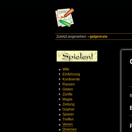
Zuletzt angesehen:
galgenrate
•
Wiki
Einführung
Kontinente
Rassen
Gilden
Zünfte
B
Magie
Zeitung
Gopher
Spieler
Treffen
Verein
Diverses