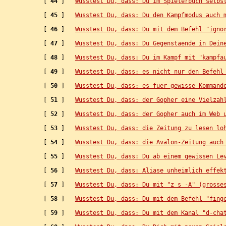
   [ 
44
 ]   
Wusstest Du, dass: Du im Spielerbuch selbs
   [ 
45
 ]   
Wusstest Du, dass: Du den Kampfmodus auch 
   [ 
46
 ]   
Wusstest Du, dass: Du mit dem Befehl "igno
   [ 
47
 ]   
Wusstest Du, dass: Du Gegenstaende in Dein
   [ 
48
 ]   
Wusstest Du, dass: Du im Kampf mit "kampfa
   [ 
49
 ]   
Wusstest Du, dass: es nicht nur den Befehl
   [ 
50
 ]   
Wusstest Du, dass: es fuer gewisse Kommand
   [ 
51
 ]   
Wusstest Du, dass: der Gopher eine Vielzah
   [ 
52
 ]   
Wusstest Du, dass: der Gopher auch im Web 
   [ 
53
 ]   
Wusstest Du, dass: die Zeitung zu lesen lo
   [ 
54
 ]   
Wusstest Du, dass: die Avalon-Zeitung auch
   [ 
55
 ]   
Wusstest Du, dass: Du ab einem gewissen Le
   [ 
56
 ]   
Wusstest Du, dass: Aliase unheimlich effek
   [ 
57
 ]   
Wusstest Du, dass: Du mit "z s -A" (grosse
   [ 
58
 ]   
Wusstest Du, dass: Du mit dem Befehl "fing
   [ 
59
 ]   
Wusstest Du, dass: Du mit dem Kanal "d-cha