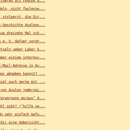
stoeren als FEHLER a...
deln, nicht faulenze...
r stolperst, die Dir...
e Geschichte Avalons...
twa dreizehn Mal sch...
n e. V. dafuer sorgt...
etseln ueber Laber b...
mmer einige interess...
E-Mail-Adresse in Av...
pps abgeben kannst? ...
piel auch gerne mit ...
 von Avalon jederzei...
ferwarnung an/aus" d...
ehl gibt? ("hilfe ve...
do sehr einfach Gefu...
 Dir eine Uebersicht...