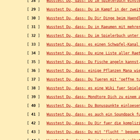
   [ 
28
 ]   
Wusstest Du, dass: Du im Spielerbuch einst
   [ 
29
 ]   
Wusstest Du, dass: Du im Kampf in der zwei
   [ 
30
 ]   
Wusstest Du, dass: Du Dir Dinge beim Haend
   [ 
31
 ]   
Wusstest Du, dass: Du in Raeumen mit mehre
   [ 
32
 ]   
Wusstest Du, dass: Du im Spielerbuch unter
   [ 
33
 ]   
Wusstest Du, dass: es einen Schwafel-Kanal
   [ 
34
 ]   
Wusstest Du, dass: Du eine Liste aller Rae
   [ 
35
 ]   
Wusstest Du, dass: Du Fische angeln kannst
   [ 
36
 ]   
Wusstest Du, dass: einige Pflanzen Mana wi
   [ 
37
 ]   
Wusstest Du, dass: Du Tueren mit "oeffne t
   [ 
38
 ]   
Wusstest Du, dass: es eine Wiki fuer Spiel
   [ 
39
 ]   
Wusstest Du, dass: Mondtore Dich zu einem 
   [ 
40
 ]   
Wusstest Du, dass: Du Bonuspunkte einloese
   [ 
41
 ]   
Wusstest Du, dass: es auch ein Soundpack f
   [ 
42
 ]   
Wusstest Du, dass: Du Dir fuer die kompliz
   [ 
43
 ]   
Wusstest Du, dass: Du mit "flucht 
" bequem