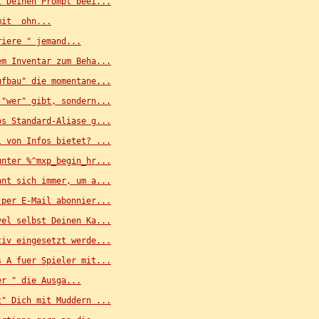
t Deinen Prompt beei...
mit 
 ohn...
riere 
" jemand...
em Inventar zum Beha...
ufbau" die momentane...
 "wer" gibt, sondern...
os Standard-Aliase g...
l von Infos bietet? ...
unter %^mxp_begin_hr...
hnt sich immer, um a...
 per E-Mail abonnier...
vel selbst Deinen Ka...
tiv eingesetzt werde...
s A fuer Spieler mit...
er 
" die Ausga...
t" Dich mit Muddern ...