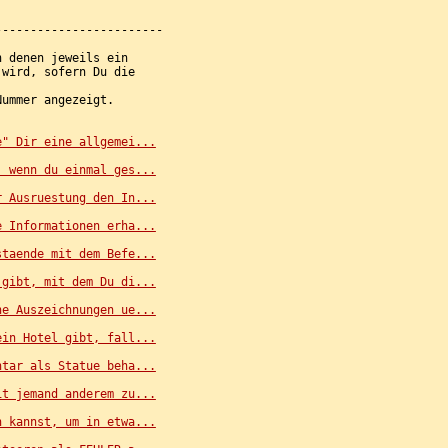
-----------------------

 denen jeweils ein

wird, sofern Du die

ummer angezeigt.

e" Dir eine allgemei...
, wenn du einmal ges...
r Ausruestung den In...
e Informationen erha...
staende mit dem Befe...
 gibt, mit dem Du di...
ne Auszeichnungen ue...
ein Hotel gibt, fall...
ntar als Statue beha...
it jemand anderem zu...
n kannst, um in etwa...