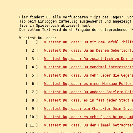
-------------------------------------------------------
Hier findest Du alle verfuegbaren "Tips des Tages", von
Tip beim Einloggen zufaellig ausgewaehlt und angezeigt 
Tips im Spielerbuch aktiviert hast.

Der vollen Text wird durch Eingabe der entsprechenden N
Wusstest Du, dass:

   [ 
 1
 ]   
Wusstest Du, dass: Du mit dem Befehl "hilf
   [ 
 2
 ]   
Wusstest Du, dass: Du an Deinem Geburtsort
   [ 
 3
 ]   
Wusstest Du, dass: Du zusaetzlich zu Deine
   [ 
 4
 ]   
Wusstest Du, dass: Du manchmal interessant
   [ 
 5
 ]   
Wusstest Du, dass: Du mehr ueber die Gegen
   [ 
 6
 ]   
Wusstest Du, dass: es einen Message-Puffer
   [ 
 7
 ]   
Wusstest Du, dass: Du anderen Spielern Dei
   [ 
 8
 ]   
Wusstest Du, dass: es in fast jeder Stadt 
   [ 
 9
 ]   
Wusstest Du, dass: ein Charakter Dein Inve
   [ 
10
 ]   
Wusstest Du, dass: es mehr Spass bringt, m
   [ 
11
 ]   
Wusstest Du, dass: Du den Himmel betrachte