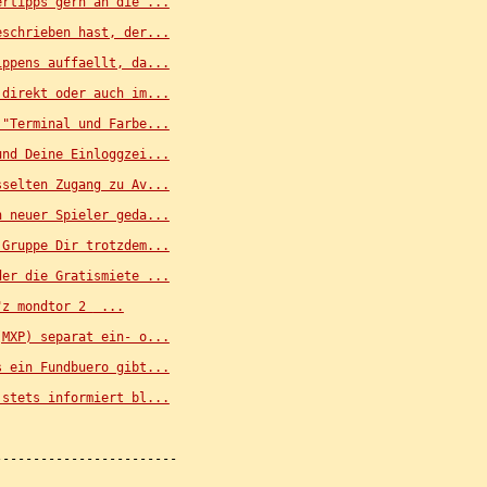
ertipps gern an die ...
eschrieben hast, der...
ippens auffaellt, da...
 direkt oder auch im...
 "Terminal und Farbe...
und Deine Einloggzei...
sselten Zugang zu Av...
n neuer Spieler geda...
 Gruppe Dir trotzdem...
der die Gratismiete ...
"z mondtor 2 
 ...
(MXP) separat ein- o...
s ein Fundbuero gibt...
 stets informiert bl...