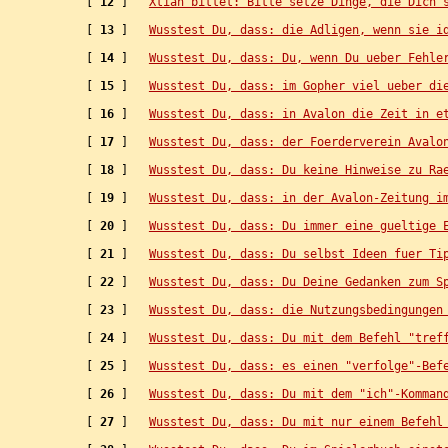
   [ 
12
 ]   
Xtian bittet: Bitte setze Dinge, die Dich 
   [ 
13
 ]   
Wusstest Du, dass: die Adligen, wenn sie i
   [ 
14
 ]   
Wusstest Du, dass: Du, wenn Du ueber Fehle
   [ 
15
 ]   
Wusstest Du, dass: im Gopher viel ueber di
   [ 
16
 ]   
Wusstest Du, dass: in Avalon die Zeit in e
   [ 
17
 ]   
Wusstest Du, dass: der Foerderverein Avalo
   [ 
18
 ]   
Wusstest Du, dass: Du keine Hinweise zu Ra
   [ 
19
 ]   
Wusstest Du, dass: in der Avalon-Zeitung i
   [ 
20
 ]   
Wusstest Du, dass: Du immer eine gueltige 
   [ 
21
 ]   
Wusstest Du, dass: Du selbst Ideen fuer Ti
   [ 
22
 ]   
Wusstest Du, dass: Du Deine Gedanken zum S
   [ 
23
 ]   
Wusstest Du, dass: die Nutzungsbedingungen
   [ 
24
 ]   
Wusstest Du, dass: Du mit dem Befehl "tref
   [ 
25
 ]   
Wusstest Du, dass: es einen "verfolge"-Bef
   [ 
26
 ]   
Wusstest Du, dass: Du mit dem "ich"-Komman
   [ 
27
 ]   
Wusstest Du, dass: Du mit nur einem Befehl