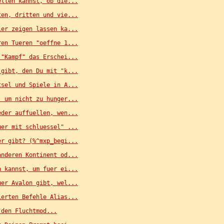
ellen kannst, ob die...
ten, dritten und vie...
ler zeigen lassen ka...
ren Tueren "oeffne 1...
 "Kampf" das Erschei...
 gibt, den Du mit "k...
tsel und Spiele in A...
, um nicht zu hunger...
eder auffuellen, wen...
uer mit schluessel" ...
er gibt? (%^mxp_begi...
anderen Kontinent od...
n kannst, um fuer ei...
uer Avalon gibt, wel...
ierten Befehle Alias...
 den Fluchtmod...