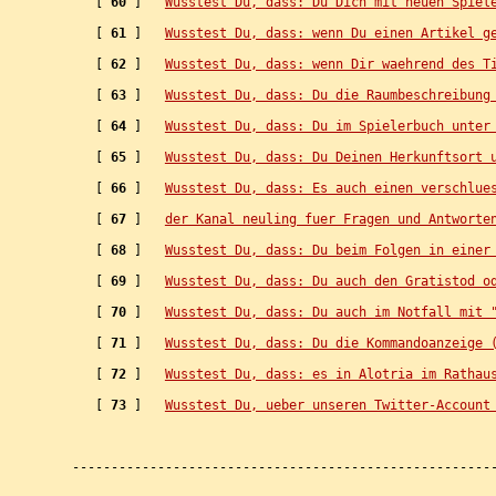
   [ 
60
 ]   
Wusstest Du, dass: Du Dich mit neuen Spiel
   [ 
61
 ]   
Wusstest Du, dass: wenn Du einen Artikel g
   [ 
62
 ]   
Wusstest Du, dass: wenn Dir waehrend des T
   [ 
63
 ]   
Wusstest Du, dass: Du die Raumbeschreibung
   [ 
64
 ]   
Wusstest Du, dass: Du im Spielerbuch unter
   [ 
65
 ]   
Wusstest Du, dass: Du Deinen Herkunftsort 
   [ 
66
 ]   
Wusstest Du, dass: Es auch einen verschlue
   [ 
67
 ]   
der Kanal neuling fuer Fragen und Antworte
   [ 
68
 ]   
Wusstest Du, dass: Du beim Folgen in einer
   [ 
69
 ]   
Wusstest Du, dass: Du auch den Gratistod o
   [ 
70
 ]   
Wusstest Du, dass: Du auch im Notfall mit 
   [ 
71
 ]   
Wusstest Du, dass: Du die Kommandoanzeige 
   [ 
72
 ]   
Wusstest Du, dass: es in Alotria im Rathau
   [ 
73
 ]   
Wusstest Du, ueber unseren Twitter-Account